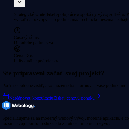
Strategické white-label spolupráce a spoločný vývoj softvéru.
využiť na rozvoj vášho podnikania. Technické riešenia nechajte
Časový rámec
Dlhodobé partnerstvá
Cena už od
Individuálne podmienky
Ste pripravení začať svoj projekt?
Poďme spoločne zistiť, ako môžeme transformovať vaše podnikanie 
Naplánovať konzultáciu
Získať cenovú ponuku
Špecializujeme sa na moderný webový vývoj, mobilné aplikácie, e-com
rozšíriť svoje portfólio služieb bez nutnosti interného vývoja.