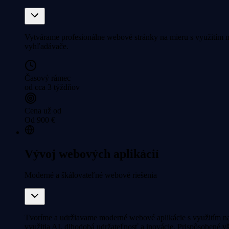
Vytvárame profesionálne webové stránky na mieru s využitím mo
vyhľadávače.
Časový rámec
od cca 3 týždňov
Cena už od
Od 900 €
Vývoj webových aplikácií
Moderné a škálovateľné webové riešenia
Tvoríme a udržiavame moderné webové aplikácie s využitím na
využitia AI, dlhodobá udržateľnosť a inovácie. Prispôsobené 