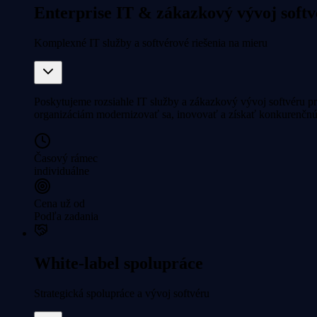
Enterprise IT & zákazkový vývoj soft
Komplexné IT služby a softvérové riešenia na mieru
Poskytujeme rozsiahle IT služby a zákazkový vývoj softvéru 
organizáciám modernizovať sa, inovovať a získať konkurenčn
Časový rámec
individuálne
Cena už od
Podľa zadania
White-label spolupráce
Strategická spolupráce a vývoj softvéru