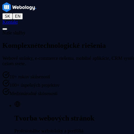
SK
EN
Kontakt
Naše služby
Komplexné
technologické riešenia
Webové stránky, e-commerce riešenia, mobilné aplikácie, CRM systémy
celom svete.
10+ rokov skúseností
100+ úspešných projektov
Medzinárodné skúsenosti
Tvorba webových stránok
Profesionálne webstránky a portfóliá