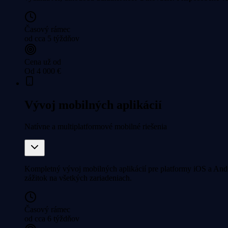
Časový rámec
od cca 5 týždňov
Cena už od
Od 4 000 €
Vývoj mobilných aplikácií
Natívne a multiplatformové mobilné riešenia
Kompletný vývoj mobilných aplikácií pre platformy iOS a A
zážitok na všetkých zariadeniach.
Časový rámec
od cca 6 týždňov