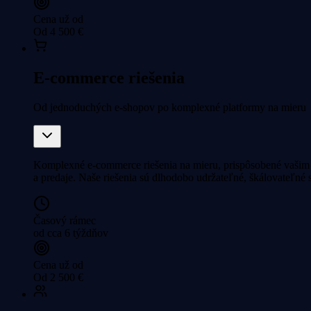
Cena už od
Od 4 500 €
E-commerce riešenia
Od jednoduchých e-shopov po komplexné platformy na mieru
Komplexné e-commerce riešenia na mieru, prispôsobené vašim 
a predaje. Naše riešenia sú dlhodobo udržateľné, škálovateľn
Časový rámec
od cca 6 týždňov
Cena už od
Od 2 500 €