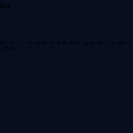
véru
prispôsobený vašim potrebám. Od dlhodobých partnerstiev s medzinár
ú výhodu.