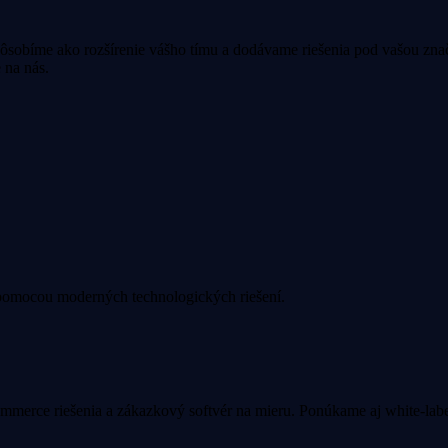
 Pôsobíme ako rozšírenie vášho tímu a dodávame riešenia pod vašou zna
 na nás.
pomocou moderných technologických riešení.
merce riešenia a zákazkový softvér na mieru. Ponúkame aj white-label