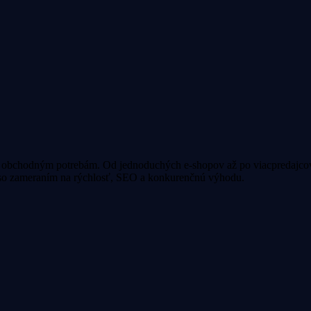
obchodným potrebám. Od jednoduchých e-shopov až po viacpredajcovsk
é so zameraním na rýchlosť, SEO a konkurenčnú výhodu.